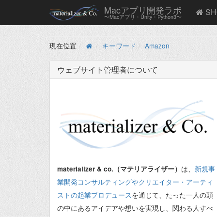
Macアプリ開発ラボ
SH
〜Macアプリ・Unity・Python3〜
現在位置
キーワード
Amazon
ウェブサイト管理者について
は、
新規事
materializer & co.（マテリアライザー）
業開発コンサルティングやクリエイター・アーティ
ストの起業プロデュース
を通じて、たった一人の頭
の中にあるアイデアや想いを実現し、関わる人すべ