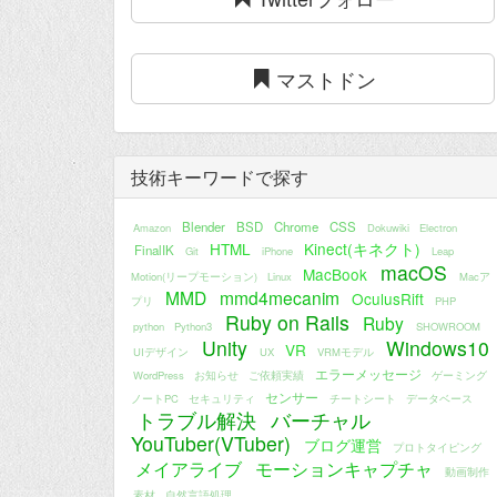
マストドン
技術キーワードで探す
Blender
BSD
Chrome
CSS
Amazon
Dokuwiki
Electron
HTML
Kinect(キネクト)
FinalIK
Git
iPhone
Leap
macOS
MacBook
Motion(リープモーション)
Linux
Macア
MMD
mmd4mecanim
OculusRift
プリ
PHP
Ruby on Rails
Ruby
python
Python3
SHOWROOM
Unity
Windows10
VR
UIデザイン
UX
VRMモデル
エラーメッセージ
WordPress
お知らせ
ご依頼実績
ゲーミング
センサー
ノートPC
セキュリティ
チートシート
データベース
トラブル解決
バーチャル
YouTuber(VTuber)
ブログ運営
プロトタイピング
メイアライブ
モーションキャプチャ
動画制作
素材
自然言語処理