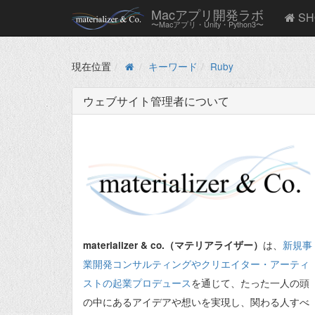
Macアプリ開発ラボ
SH
〜Macアプリ・Unity・Python3〜
現在位置
キーワード
Ruby
ウェブサイト管理者について
は、
新規事
materializer & co.（マテリアライザー）
業開発コンサルティングやクリエイター・アーティ
ストの起業プロデュース
を通じて、たった一人の頭
の中にあるアイデアや想いを実現し、関わる人すべ