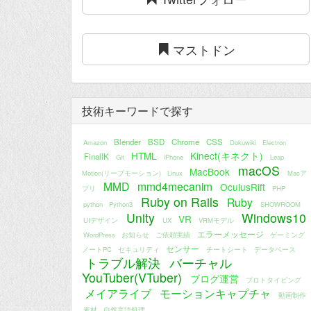
マストドン
技術キーワードで探す
Blender
BSD
Chrome
CSS
Amazon
Dokuwiki
Electron
HTML
Kinect(キネクト)
FinalIK
Git
iPhone
Leap
macOS
MacBook
Motion(リープモーション)
Linux
Macア
MMD
mmd4mecanim
OculusRift
プリ
PHP
Ruby on Rails
Ruby
python
Python3
SHOWROOM
Unity
Windows10
VR
UIデザイン
UX
VRMモデル
エラーメッセージ
WordPress
お知らせ
ご依頼実績
ゲーミング
センサー
ノートPC
セキュリティ
チートシート
データベース
トラブル解決
バーチャル
YouTuber(VTuber)
ブログ運営
プロトタイピング
メイアライブ
モーションキャプチャ
動画制作
素材
自然言語処理