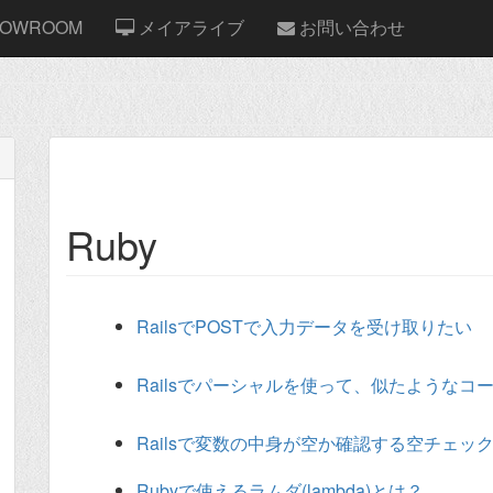
OWROOM
メイアライブ
お問い合わせ
Ruby
RailsでPOSTで入力データを受け取りたい
Railsでパーシャルを使って、似たようなコ
Railsで変数の中身が空か確認する空チェッ
Rubyで使えるラムダ(lambda)とは？