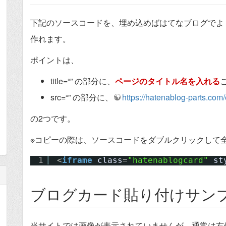
下記のソースコードを、埋め込めばはてなブログでよ
作れます。
ポイントは、
title=“” の部分に、
ページのタイトル名を入れる
src=“” の部分に、
https://hatenablog-parts.co
の2つです。
※コピーの際は、ソースコードをダブルクリックして
1
<
iframe
class
=
"hatenablogcard"
st
ブログカード貼り付けサン
当サイトでは画像が表示されていませんが、通常は右