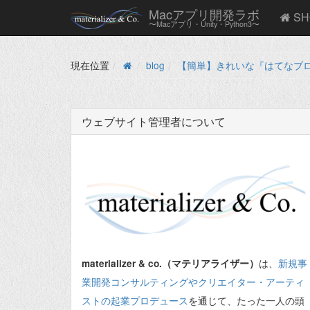
Macアプリ開発ラボ
SH
〜Macアプリ・Unity・Python3〜
現在位置
blog
【簡単】きれいな『はてなブ
ウェブサイト管理者について
は、
新規事
materializer & co.（マテリアライザー）
業開発コンサルティングやクリエイター・アーティ
ストの起業プロデュース
を通じて、たった一人の頭