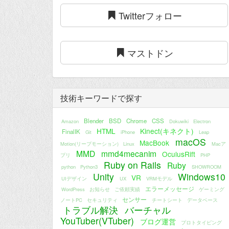
Twitterフォロー
マストドン
技術キーワードで探す
Blender
BSD
Chrome
CSS
Amazon
Dokuwiki
Electron
HTML
Kinect(キネクト)
FinalIK
Git
iPhone
Leap
macOS
MacBook
Motion(リープモーション)
Linux
Macア
MMD
mmd4mecanim
OculusRift
プリ
PHP
Ruby on Rails
Ruby
python
Python3
SHOWROOM
Unity
Windows10
VR
UIデザイン
UX
VRMモデル
エラーメッセージ
WordPress
お知らせ
ご依頼実績
ゲーミング
センサー
ノートPC
セキュリティ
チートシート
データベース
トラブル解決
バーチャル
YouTuber(VTuber)
ブログ運営
プロトタイピング