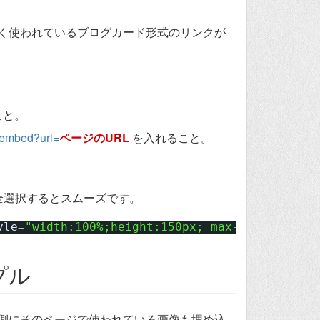
く使われているブログカード形式のリンクが
こと。
m/embed?url=
ページのURL
を入れること。
全選択するとスムーズです。
yle
=
"width:100%;height:150px; max-width:600px
プル
側にそのページで使われている画像も埋め込