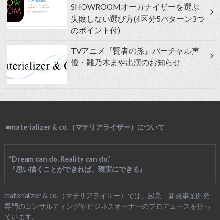
SHOWROOMオーガナイザーを選ぶ
失敗しない選び方(4区分5パターン3つ
のポイント付)
TVアニメ『賢者の孫』バーチャル声
優・雛乃木まや出演のお知らせ
■materializer & co.（マテリアライザー）について
“Dream can do, Reality can do.”
『思い描くことができれば、現実にできる』
materializer & co.（マテリアライザー）では、起業・新規事業開発
専門のコンサルティングやビジネスオーナーのプロデュースを行っ
ています。