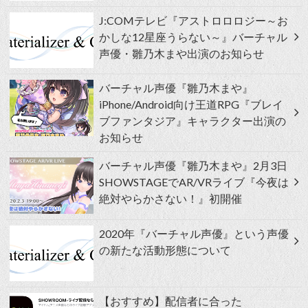
J:COMテレビ『アストロロロジー～お
かしな12星座うらない～』バーチャル
声優・雛乃木まや出演のお知らせ
バーチャル声優『雛乃木まや』
iPhone/Android向け王道RPG『ブレイ
ブファンタジア』キャラクター出演の
お知らせ
バーチャル声優『雛乃木まや』2月3日
SHOWSTAGEでAR/VRライブ『今夜は
絶対やらかさない！』初開催
2020年『バーチャル声優』という声優
の新たな活動形態について
【おすすめ】配信者に合った