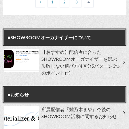
<
1
2
3
4
■SHOWROOMオーガナイザーについて
【おすすめ】配信者に合った
SHOWROOMオーガナイザーを選ぶ
失敗しない選び方(4区分5パターン3つ
のポイント付)
■お知らせ
所属配信者『雛乃木まや』今後の
SHOWROOM活動に関するお知らせ