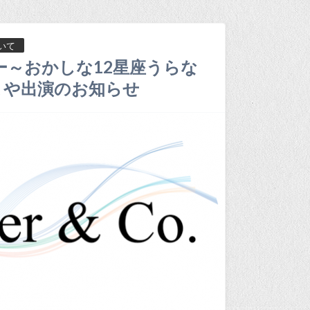
いて
ー～おかしな12星座うらな
まや出演のお知らせ