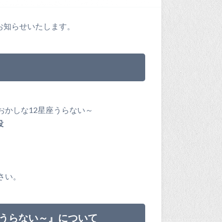
お知らせいたします。
おかしな12星座うらない～
役
さい。
座うらない～』について