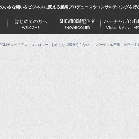
の小さな願いをビジネスに変える起業プロデュースやコンサルティングを行
はじめての方へ
SHOWROOM配信者
バーチャルYouTub
WELCOME
SHOWROOMER
VTuber & V-Liver AP
:COMテレビ『アストロロロジー～おかしな12星座うらない～』バーチャル声優・雛乃木ま