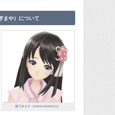
ぎまや）について
雛乃木まや（MAYA HINANOGI）