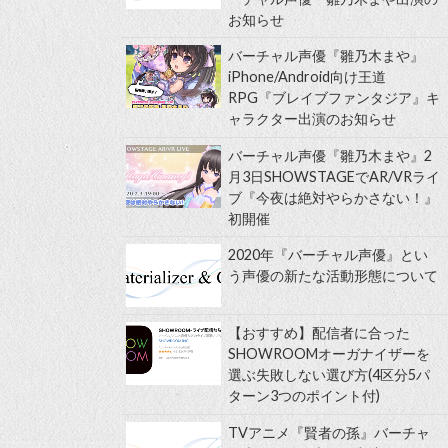
お知らせ
バーチャル声優『雛乃木まや』
iPhone/Android向け王道
RPG『ブレイブファンタジア』キ
ャラクター出演のお知らせ
バーチャル声優『雛乃木まや』2
月3日SHOWSTAGEでAR/VRライ
ブ『今夜は絶対やらかさない！』
初開催
2020年『バーチャル声優』とい
う声優の新たな活動形態について
【おすすめ】配信者に合った
SHOWROOMオーガナイザーを
選ぶ失敗しない選び方(4区分5パ
ターン3つのポイント付)
TVアニメ『賢者の孫』バーチャ