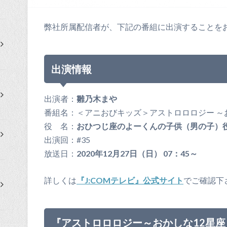
弊社所属配信者が、下記の番組に出演することを
出演情報
出演者：
雛乃木まや
番組名：＜アニおびキッズ＞アストロロロジー ～
役 名：
おひつじ座のよーくんの子供（男の子）
出演回：#35
放送日：
2020年12月27日（日） 07：45～
詳しくは
『J:COMテレビ』公式サイト
でご確認下
『アストロロロジー～おかしな12星