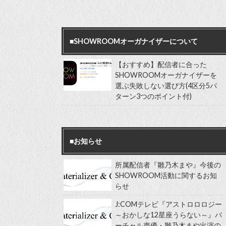
■SHOWROOMオーガナイザーについて
【おすすめ】配信者に合った
SHOWROOMオーガナイザーを
選ぶ失敗しない選び方(4区分5パ
ターン3つのポイント付)
■お知らせ
所属配信者『雛乃木まや』今後の
SHOWROOM活動に関するお知
らせ
J:COMテレビ『アストロロロジー
～おかしな12星座うらない～』バ
ーチャル声優・雛乃木まや出演の