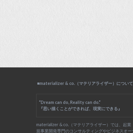
■materializer & co.（マテリアライザー）について
“Dream can do, Reality can do.”
『思い描くことができれば、現実にできる』
materializer & co.（マテリアライザー）では、起
規事業開発専門のコンサルティングやビジネスオー