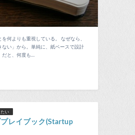
を何よりも重視している。 なぜなら、
きない」から。単純に、紙ベースで設計
。だと、何度も…
りたい
イブック(Startup