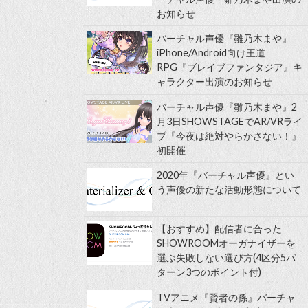
お知らせ
バーチャル声優『雛乃木まや』
iPhone/Android向け王道
RPG『ブレイブファンタジア』キ
ャラクター出演のお知らせ
バーチャル声優『雛乃木まや』2
月3日SHOWSTAGEでAR/VRライ
ブ『今夜は絶対やらかさない！』
初開催
2020年『バーチャル声優』とい
う声優の新たな活動形態について
【おすすめ】配信者に合った
SHOWROOMオーガナイザーを
選ぶ失敗しない選び方(4区分5パ
ターン3つのポイント付)
TVアニメ『賢者の孫』バーチャ