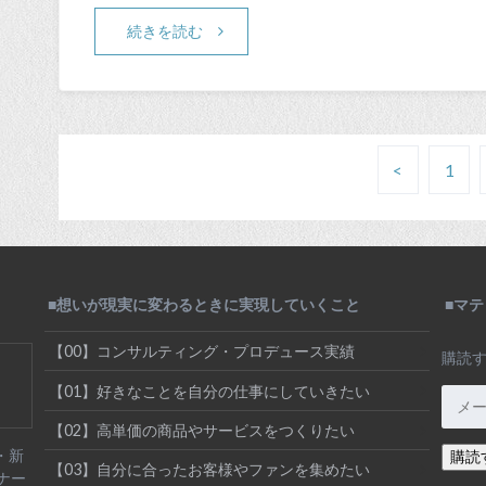
続きを読む
<
1
■想いが現実に変わるときに実現していくこと
■マ
【00】コンサルティング・プロデュース実績
購読
【01】好きなことを自分の仕事にしていきたい
メ
ー
【02】高単価の商品やサービスをつくりたい
ル
業・新
購読
ア
【03】自分に合ったお客様やファンを集めたい
ナー