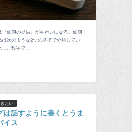
は『価値の提供』がキホンになる。価値
私は次のような2つの基準で分類してい
化し、数字で…
いきたい
グは話すように書くとうま
バイス