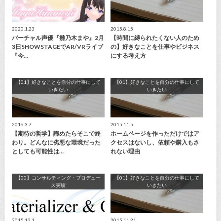
2020.1.23
2015.8.15
バーチャル声優『雛乃木まや』2月
【時間に縛られたくない人のため
3日SHOWSTAGEでAR/VRライブ
の】好きなことを仕事やビジネス
『今…
にする考え方
【01】好きなことを自分の仕事にして
【01】好きなことを自分の仕事にして
いきたい
いきたい
2016.3.7
2015.11.5
【期待の哲学】諦めたらそこで終
ホームページを作っただけではア
わり。どんなに劣悪な環境だった
クセスはないし、依頼や購入もさ
としても可能性は…
れない理由
【00】コンサルティング・プロデュー
【01】好きなことを自分の仕事にして
ス実績
いきたい
2015.12.1
2015.11.21