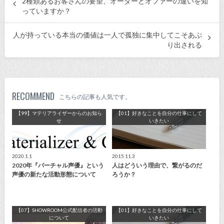
2種類あるお客さんの要望、オーダーとオファーの違いを知
っていますか？
人が持っている本当の価値は一人で孤独に集中してこそあぶ
り出される
RECOMMEND
こちらの記事も人気です。
【99】マテリアライザーからのお知ら
【01】好きなことを自分の仕事にして
せ
いきたい
2020.1.1
2015.11.3
2020年『バーチャル声優』という
人はどういう理由で、繋がるのだ
声優の新たな活動形態について
ろうか？
【07】SHOWROOM公式配信者の活動
【01】好きなことを自分の仕事にして
について
いきたい