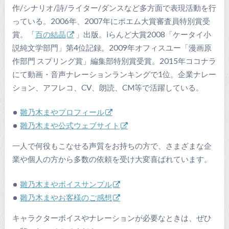
作/シナリオ/詩/ライター/ダンスなど多方面で表現活動を行
っている。2006年、2007年にポエム大賞審査員特別賞受
賞。「
百の結晶
」出版。iらんど大賞2008「ケータイ小
説純文学部門」第4位記録。2009年オフィスユー「漫画原
作部門 スプリング賞」編集部特別賞受賞。2015年ココナラ
にて動画・音声ナレーションランキングで1位。企業ナレー
ション、アフレコ、CV、朗読、CM等で活躍している。
雛乃木まやプロフィール
雛乃木まや公式ウェブサイト
一人で何役もこなせる声質をお持ちの方で、さまざまな企
業や個人の方から多数の依頼を受け大変喜ばれています。
雛乃木まやボイスサンプル
雛乃木まやお客様のご感想
キャラクターボイスやナレーションが必要なときは、ぜひ