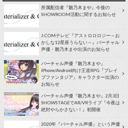
所属配信者『雛乃木まや』今後の
SHOWROOM活動に関するお知らせ
J:COMテレビ『アストロロロジー～お
かしな12星座うらない～』バーチャル
声優・雛乃木まや出演のお知らせ
バーチャル声優『雛乃木まや』
iPhone/Android向け王道RPG『ブレイ
ブファンタジア』キャラクター出演の
お知らせ
バーチャル声優『雛乃木まや』2月3日
SHOWSTAGEでAR/VRライブ『今夜は
絶対やらかさない！』初開催
2020年『バーチャル声優』という声優