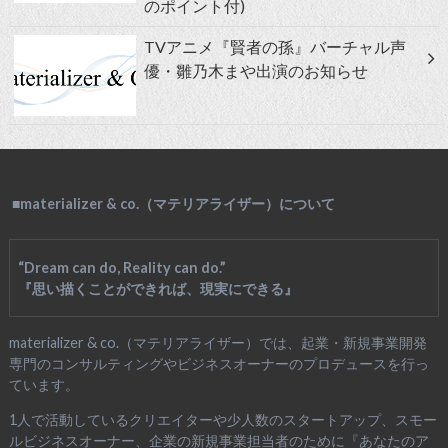
のポイント付)
TVアニメ『賢者の孫』バーチャル声
優・雛乃木まや出演のお知らせ
■materializer & co.（マテリアライザー）について
“Dream can do, Reality can do.”
『思い描くことができれば、現実にできる』
materializer & co.（マテリアライザー）では、起業・新規事業開発
専門のコンサルティングやビジネスオーナーのプロデュースを行っ
ています。
1人で活動しているクリエイターや少人数のスタートアップ、スモー
ルビジネスオーナー、企業の新規事業担当者のために『あなたのア