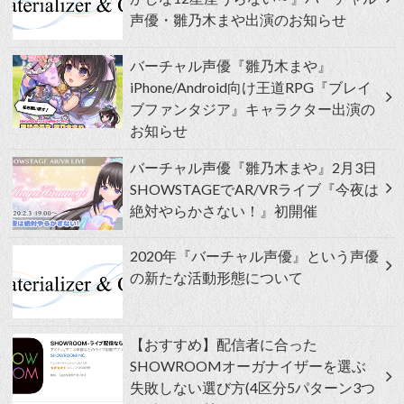
声優・雛乃木まや出演のお知らせ
バーチャル声優『雛乃木まや』
iPhone/Android向け王道RPG『ブレイ
ブファンタジア』キャラクター出演の
お知らせ
バーチャル声優『雛乃木まや』2月3日
SHOWSTAGEでAR/VRライブ『今夜は
絶対やらかさない！』初開催
2020年『バーチャル声優』という声優
の新たな活動形態について
【おすすめ】配信者に合った
SHOWROOMオーガナイザーを選ぶ
失敗しない選び方(4区分5パターン3つ